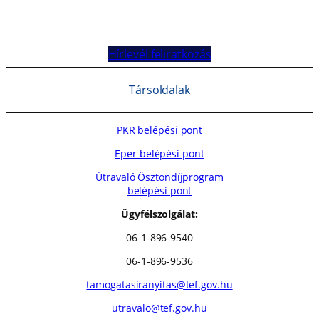
Hírlevél feliratkozás
Társoldalak
PKR belépési pont
Eper belépési pont
Útravaló Ösztöndíjprogram
belépési pont
Ügyfélszolgálat:
06-1-896-9540
06-1-896-9536
tamogatasiranyitas@tef.gov.hu
utravalo@tef.gov.hu