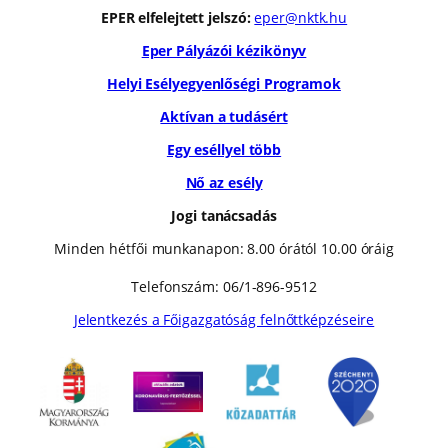
EPER elfelejtett jelszó:
eper@nktk.hu
Eper Pályázói kézikönyv
Helyi Esélyegyenlőségi Programok
Aktívan a tudásért
Egy eséllyel több
Nő az esély
Jogi tanácsadás
Minden hétfői munkanapon: 8.00 órától 10.00 óráig
Telefonszám: 06/1-896-9512
Jelentkezés a Főigazgatóság felnőttképzéseire