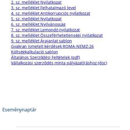
2. sz. melléklet Nyilatkozat
3. sz. melléklet Felhatalmazó level
4. sz. melléklet Antikorrupciós nyilatkozat
5. sz. melléklet Nyilatkozat
6. sz. melléklet Nyilvánosság
7. sz. melléklet Lemondó nyilatkozat
8. sz. melléklet Összeférhetetlenségi nyilatkozat
9. sz. melléklet Árajanlat sablon
Gyakran ismetelt kérdések ROMA-NEMZ-26
Költségkalkulació sablon
Általános Szerződési Feltételek (pdf)
Vállalkozási szerződés minta pályázatíráshoz (doc)
Eseménynaptár