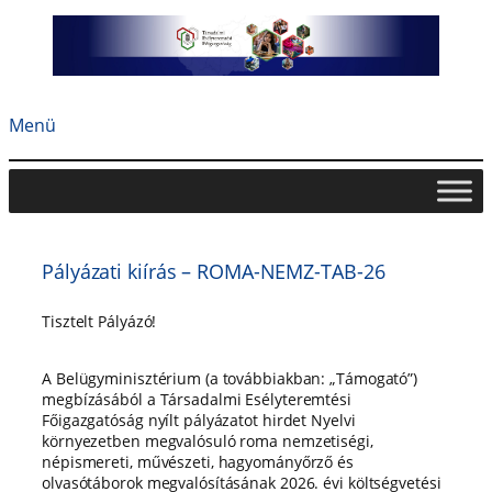
Ugrás
a
tartalomhoz
Menü
Pályázati kiírás – ROMA-NEMZ-TAB-26
Tisztelt Pályázó!
A Belügyminisztérium (a továbbiakban: „Támogató”)
megbízásából a Társadalmi Esélyteremtési
Főigazgatóság nyílt pályázatot hirdet Nyelvi
környezetben megvalósuló roma nemzetiségi,
népismereti, művészeti, hagyományőrző és
olvasótáborok megvalósításának 2026. évi költségvetési