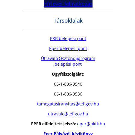
Hírlevél feliratkozás
Társoldalak
PKR belépési pont
Eper belépési pont
Útravaló Ösztöndíjprogram
belépési pont
Ügyfélszolgálat:
06-1-896-9540
06-1-896-9536
tamogatasiranyitas@tef.gov.hu
utravalo@tef.gov.hu
EPER elfelejtett jelszó:
eper@nktk.hu
Eper Pályázói kézikönyv