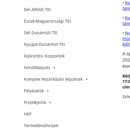
•
Ro
tám
Dél-Alföldi TEI
•
Ro
Észak-Magyarországi TEI
tám
Dél-Dunántúli TEI
•
Ny
műv
köl
Nyugat-Dunántúli TEI
A t
Fejlesztési Központok
202
észr
Felnőttképzés
Kér
Komplex felzárkózási képzések
17:
cím
Pályázatok
Szí
Projektjeink
HEP
Termelőműhelyek