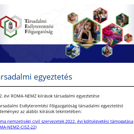
rsadalmi egyeztetés
2. évi ROMA-NEMZ kiírások társadalmi egyeztetése
ársadalmi Esélyteremtési Főigazgatóság társadalmi egyeztetést
deményez az alábbi kiírások tekintetében:
ma nemzetiségi civil szervezetek 2022. évi költségvetési támogatása
MA-NEMZ-CISZ-22)