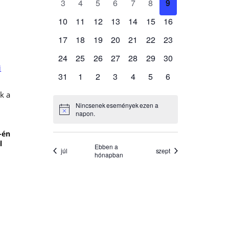
i
k a
-én
l