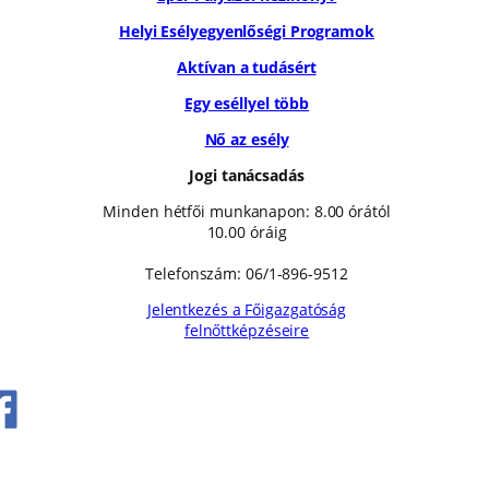
Helyi Esélyegyenlőségi Programok
Aktívan a tudásért
Egy eséllyel több
Nő az esély
Jogi tanácsadás
Minden hétfői munkanapon: 8.00 órától
10.00 óráig
Telefonszám: 06/1-896-9512
Jelentkezés a Főigazgatóság
felnőttképzéseire