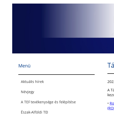
Ugrás
a
tartalomhoz
Tá
Menü
202
Aktuális hírek
A T
Névjegy
kez
A TEF tevékenysége és felépítése
•
Ro
(RO
Észak-Alföldi TEI