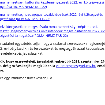
ma nemzetiségi kulturális kezdeményezések 2022. évi költségvetési
ogatása (ROMA-NEMZ-KUL-22)
ma nemzetiségi pedagógus-továbbképzések 2022. évi költségvetési
ogatására (ROMA-NEMZ-PED-22)
elvi környezetben megvalósuló roma nemzetiségi, népismereti,
észeti, hagyományőrző és olvasótáborok megvalósításának 2022. év
tségvetési támogatása (ROMA-NEMZ-TAB-22)
ársadalmi egyeztetés célja, hogy a szakmai szervezetek megismerjé
2. évi pályázati kiírás tervezeteket és megtegyék azzal kapcsolatos
evételeiket és javaslataikat.
jük, hogy észrevételeit, javaslatait legkésőbb 2021. szeptember 21
00 óráig szíveskedjék megküldeni a
velemenyezes@tef.gov.hu
emai
re.
ves együttműködésüket köszönjük!