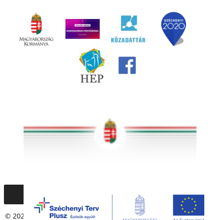
© 2020 – 2021 Társadalmi Esélyteremtési Főigazgatóság. Minden