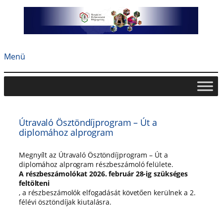
Ugrás
a
tartalomhoz
Menü
Útravaló Ösztöndíjprogram – Út a
diplomához alprogram
Megnyílt az Útravaló Ösztöndíjprogram – Út a
diplomához alprogram részbeszámoló felülete.
A részbeszámolókat 2026. február 28-ig szükséges
feltölteni
, a részbeszámolók elfogadását követően kerülnek a 2.
félévi ösztöndíjak kiutalásra.