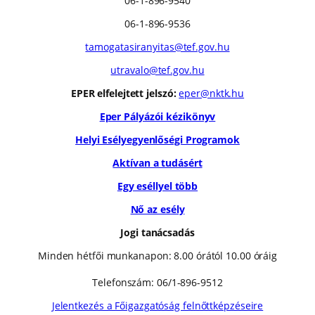
06-1-896-9540
06-1-896-9536
tamogatasiranyitas@tef.gov.hu
utravalo@tef.gov.hu
EPER elfelejtett jelszó:
eper@nktk.hu
Eper Pályázói kézikönyv
Helyi Esélyegyenlőségi Programok
Aktívan a tudásért
Egy eséllyel több
Nő az esély
Jogi tanácsadás
Minden hétfői munkanapon: 8.00 órától 10.00 óráig
Telefonszám: 06/1-896-9512
Jelentkezés a Főigazgatóság felnőttképzéseire