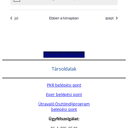
Hírlevél feliratkozás
Társoldalak
PKR belépési pont
Eper belépési pont
Útravaló Ösztöndíjprogram
belépési pont
Ügyfélszolgálat: