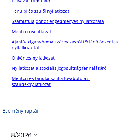
Pályázati útmutató
Tanúlói és szülői nyilatkozat
Számlatulajdonos engedményes nyilatkozata
Mentori nyilatkozat
Ajánlás cigány/roma származásról történő önkéntes
nyilatkozattal
Önkéntes nyilatkozat
Nyilatkozat a szociális jogosultság fennálásáról
Mentori és tanulói-szülői továbbfutási
szándéknyilatkozat
Eseménynaptár