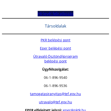
Hírlevél feliratkozás
Társoldalak
PKR belépési pont
Eper belépési pont
Útravaló Ösztöndíjprogram
belépési pont
Ügyfélszolgálat:
06-1-896-9540
06-1-896-9536
tamogatasiranyitas@tef.gov.hu
utravalo@tef.gov.hu
EPER elfelejtett jelszó:
eper@nktk.hu