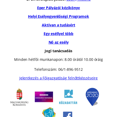
Eper Pályázói kézikönyv
Helyi Esélyegyenlőségi Programok
Aktívan a tudásért
Egy eséllyel több
Nő az esély
Jogi tanácsadás
Minden hétfői munkanapon: 8.00 órától 10.00 óráig
Telefonszám: 06/1-896-9512
Jelentkezés a Főigazgatóság felnőttképzéseire