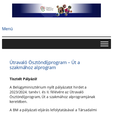
Ugrás
a
tartalomhoz
Menü
Útravaló Ösztöndíjprogram – Út a
szakmához alprogram
Tisztelt Pályázó!
A Belügyminisztérium nyílt pályázatot hirdet a
2023/2024. tanév I. és II. félévére az Útravaló
Ösztöndíjprogram, Út a szakmához alprogramjának
keretében.
A BM a pályázati eljárás lefolytatásával a Társadalmi