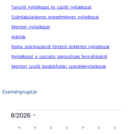
Tanulói_nyilatkozat_és_szülői_nyilatkozat
Számlatulajdonos_engedményes_nyilatkozat
Mentori_nyilatkozat
Ajánlás
Roma_származásról_történő_önkéntes_nyilatkozat
Nyilatkozat_a_szociális_jogosultság_fennállásáról
Mentori_szülői_továbbfutási_szándeknyilatkozat
Eseménynaptár