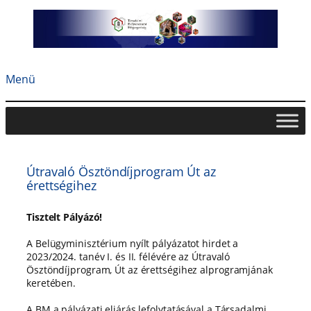
Ugrás
a
tartalomhoz
Menü
Útravaló Ösztöndíjprogram Út az
érettségihez
Tisztelt Pályázó!
A Belügyminisztérium nyílt pályázatot hirdet a
2023/2024. tanév I. és II. félévére az Útravaló
Ösztöndíjprogram, Út az érettségihez alprogramjának
keretében.
A BM a pályázati eljárás lefolytatásával a Társadalmi