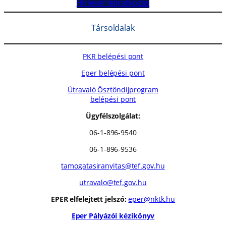
Hírlevél feliratkozás
Társoldalak
PKR belépési pont
Eper belépési pont
Útravaló Ösztöndíjprogram
belépési pont
Ügyfélszolgálat:
06-1-896-9540
06-1-896-9536
tamogatasiranyitas@tef.gov.hu
utravalo@tef.gov.hu
EPER elfelejtett jelszó:
eper@nktk.hu
Eper Pályázói kézikönyv