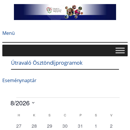
Ugrás
a
tartalomhoz
Menü
Útravaló Ösztöndíjprogramok
Eseménynaptár