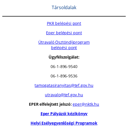
Társoldalak
PKR belépési pont
Eper belépési pont
Útravaló Ösztöndíjprogram
belépési pont
Ügyfélszolgálat:
06-1-896-9540
06-1-896-9536
tamogatasiranyitas@tef.gov.hu
utravalo@tef.gov.hu
EPER elfelejtett jelszó:
eper@nktk.hu
Eper Pályázói kézikönyv
Helyi Esélyegyenlőségi Programok