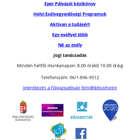
Eper Pályázói kézikönyv
Helyi Esélyegyenlőségi Programok
Aktívan a tudásért
Egy eséllyel több
Nő az esély
Jogi tanácsadás
Minden hétfői munkanapon: 8.00 órától 10.00 óráig
Telefonszám: 06/1-896-9512
Jelentkezés a Főigazgatóság felnőttképzéseire