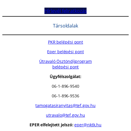
Hírlevél feliratkozás
Társoldalak
PKR belépési pont
Eper belépési pont
Útravaló Ösztöndíjprogram
belépési pont
Ügyfélszolgálat:
06-1-896-9540
06-1-896-9536
tamogatasiranyitas@tef.gov.hu
utravalo@tef.gov.hu
EPER elfelejtett jelszó:
eper@nktk.hu