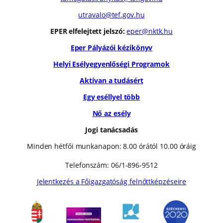
utravalo@tef.gov.hu
EPER elfelejtett jelszó:
eper@nktk.hu
Eper Pályázói kézikönyv
Helyi Esélyegyenlőségi Programok
Aktívan a tudásért
Egy eséllyel több
Nő az esély
Jogi tanácsadás
Minden hétfői munkanapon: 8.00 órától 10.00 óráig
Telefonszám: 06/1-896-9512
Jelentkezés a Főigazgatóság felnőttképzéseire