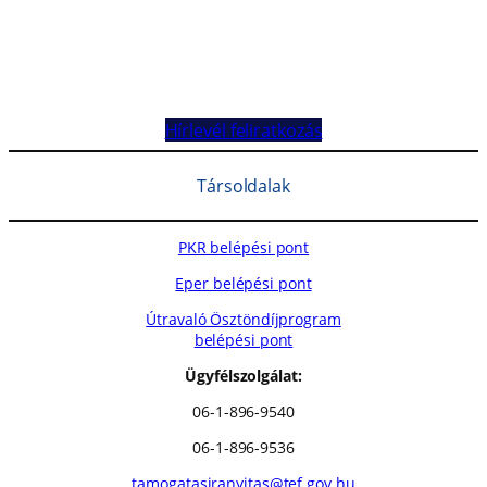
Hírlevél feliratkozás
Társoldalak
PKR belépési pont
Eper belépési pont
Útravaló Ösztöndíjprogram
belépési pont
Ügyfélszolgálat:
06-1-896-9540
06-1-896-9536
tamogatasiranyitas@tef.gov.hu