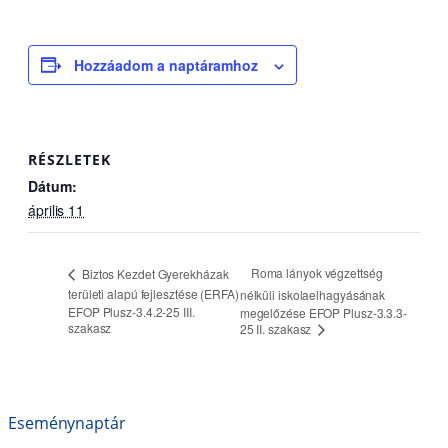
Hozzáadom a naptáramhoz
RÉSZLETEK
Dátum:
április 11
Roma lányok végzettség
Biztos Kezdet Gyerekházak
területi alapú fejlesztése (ERFA)
nélküli iskolaelhagyásának
EFOP Plusz-3.4.2-25 III.
megelőzése EFOP Plusz-3.3.3-
szakasz
25 II. szakasz
Eseménynaptár