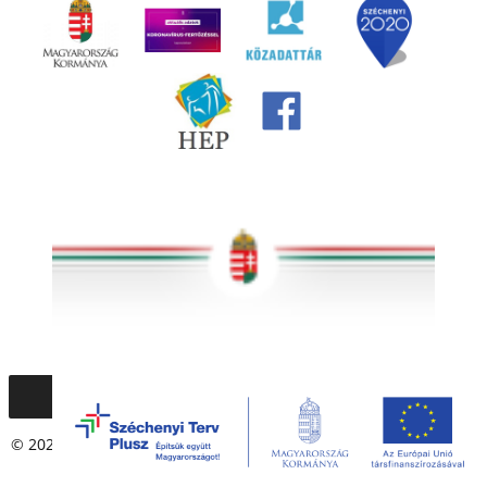
© 2020 – 2021 Társadalmi Esélyteremtési Főigazgatóság. Minden
jog fenntartva.