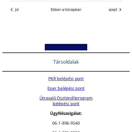
Hírlevél feliratkozás
Társoldalak
PKR belépési pont
Eper belépési pont
Útravaló Ösztöndíjprogram
belépési pont
Ügyfélszolgálat:
06-1-896-9540