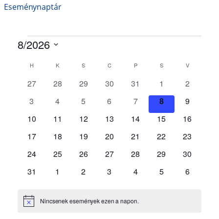
Eseménynaptár
z
t
á
s