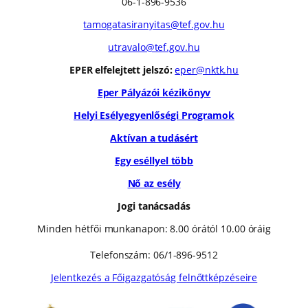
06-1-896-9536
tamogatasiranyitas@tef.gov.hu
utravalo@tef.gov.hu
EPER elfelejtett jelszó:
eper@nktk.hu
Eper Pályázói kézikönyv
Helyi Esélyegyenlőségi Programok
Aktívan a tudásért
Egy eséllyel több
Nő az esély
Jogi tanácsadás
Minden hétfői munkanapon: 8.00 órától 10.00 óráig
Telefonszám: 06/1-896-9512
Jelentkezés a Főigazgatóság felnőttképzéseire