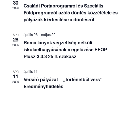
e
y
y
30
k
Családi Portaprogramról és Szociális
t
n
e
2026
i
Földprogramról szóló döntés közzététele és
é
k
t
v
z
k
pályázók kiértesítése a döntésről
k
á
e
e
l
i
t
r
a
f
április 28
–
május 29
ÁPR
n
e
s
e
28
a
s
z
Roma lányok végzettség nélküli
j
2026
v
t
é
iskolaelhagyásának megelőzése EFOP
e
á
i
s
Plusz-3.3.3-25 II. szakasz
z
s
g
e
é
a
á
é
.
s
c
s
április 11
ÁPR
11
i
n
Versíró pályázat – „Történetből vers” –
ó
2026
é
Eredményhirdetés
z
e
t
v
á
l
a
s