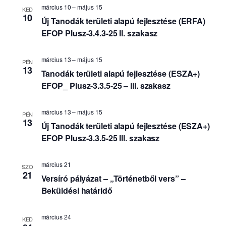
z
k
k
á
március 10
–
május 15
e
KED
e
l
i
10
t
Új Tanodák területi alapú fejlesztése (ERFA)
r
a
f
n
e
s
EFOP Plusz-3.4.3-25 II. szakasz
e
a
s
z
j
v
t
é
e
á
március 13
–
május 15
i
s
PÉN
z
13
s
g
e
Tanodák területi alapú fejlesztése (ESZA+)
é
a
á
é
EFOP_ Plusz-3.3.5-25 – III. szakasz
.
s
c
s
i
n
ó
é
március 13
–
május 15
PÉN
13
z
Új Tanodák területi alapú fejlesztése (ESZA+)
e
EFOP Plusz-3.3.5-25 III. szakasz
t
v
á
március 21
SZO
l
21
Versíró pályázat – „Történetből vers” –
a
Beküldési határidő
s
z
t
március 24
KED
á