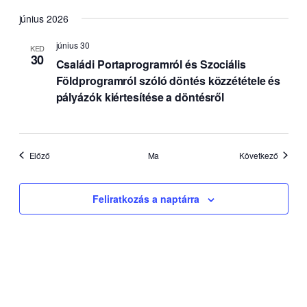
június 2026
június 30
KED
30
Családi Portaprogramról és Szociális
Földprogramról szóló döntés közzététele és
pályázók kiértesítése a döntésről
Események
Esemén
Előző
Ma
Következő
Feliratkozás a naptárra