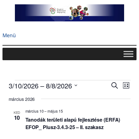
Menü
E
E
E
3/10/2026
 – 
8/8/2026
K
L
s
s
s
e
D
e
i
e
e
r
március 2026
á
m
m
m
s
t
e
é
é
é
t
u
március 10
–
május 15
s
KED
n
n
n
a
10
m
Tanodák területi alapú fejlesztése (ERFA)
e
y
y
y
k
e
t
n
EFOP_ Plusz-3.4.3-25 – II. szakasz
e
i
k
é
k
t
v