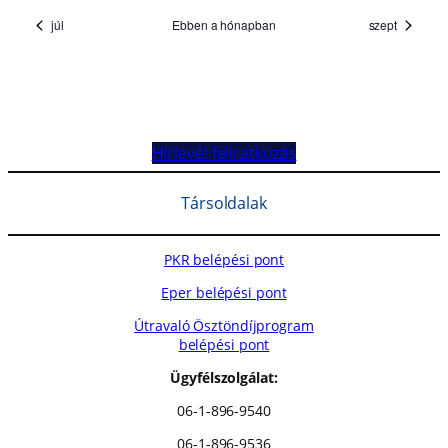
Hírlevél feliratkozás
Társoldalak
PKR belépési pont
Eper belépési pont
Útravaló Ösztöndíjprogram
belépési pont
Ügyfélszolgálat:
06-1-896-9540
06-1-896-9536