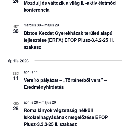
24
Mozdulj és változik a világ II. -aktív életmód
s
konferencia
március 30
–
május 29
HÉT
30
Biztos Kezdet Gyerekházak területi alapú
fejlesztése (ERFA) EFOP Plusz-3.4.2-25 III.
szakasz
április 2026
április 11
SZO
11
Versíró pályázat – „Történetből vers” –
Eredményhirdetés
április 28
–
május 29
KED
28
Roma lányok végzettség nélküli
iskolaelhagyásának megelőzése EFOP
Plusz-3.3.3-25 II. szakasz