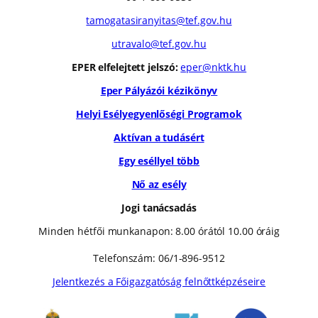
tamogatasiranyitas@tef.gov.hu
utravalo@tef.gov.hu
EPER elfelejtett jelszó:
eper@nktk.hu
Eper Pályázói kézikönyv
Helyi Esélyegyenlőségi Programok
Aktívan a tudásért
Egy eséllyel több
Nő az esély
Jogi tanácsadás
Minden hétfői munkanapon: 8.00 órától 10.00 óráig
Telefonszám: 06/1-896-9512
Jelentkezés a Főigazgatóság felnőttképzéseire