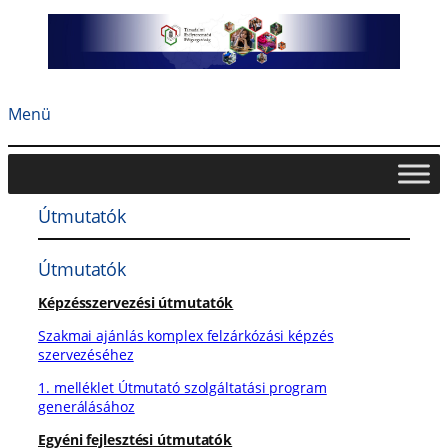
Ugrás
a
tartalomhoz
Menü
Útmutatók
Útmutatók
Képzésszervezési útmutatók
Szakmai ajánlás komplex felzárkózási képzés
szervezéséhez
1. melléklet Útmutató szolgáltatási program
generálásához
Egyéni fejlesztési útmutatók