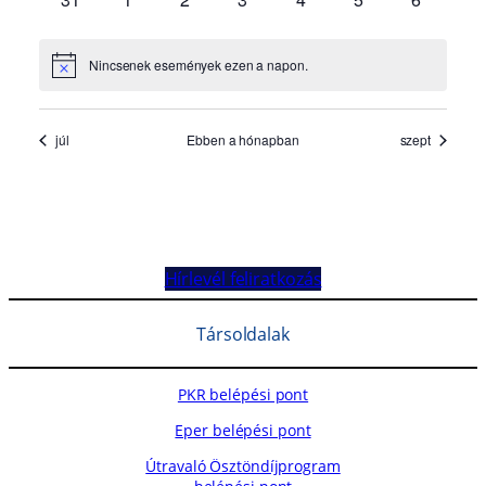
Hírlevél feliratkozás
Társoldalak
PKR belépési pont
Eper belépési pont
Útravaló Ösztöndíjprogram