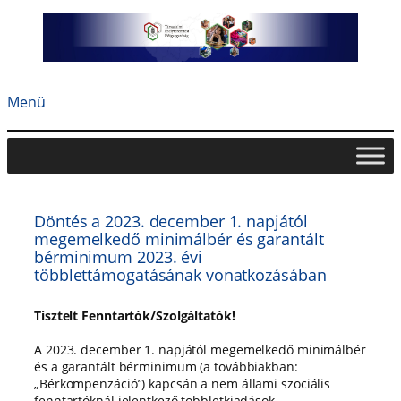
Ugrás
a
tartalomhoz
Menü
Döntés a 2023. december 1. napjától
megemelkedő minimálbér és garantált
bérminimum 2023. évi
többlettámogatásának vonatkozásában
Tisztelt Fenntartók/Szolgáltatók!
A 2023. december 1. napjától megemelkedő minimálbér
és a garantált bérminimum (a továbbiakban:
„Bérkompenzáció”) kapcsán a nem állami szociális
fenntartóknál jelentkező többletkiadások