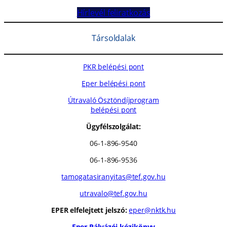
Hírlevél feliratkozás
Társoldalak
PKR belépési pont
Eper belépési pont
Útravaló Ösztöndíjprogram
belépési pont
Ügyfélszolgálat:
06-1-896-9540
06-1-896-9536
tamogatasiranyitas@tef.gov.hu
utravalo@tef.gov.hu
EPER elfelejtett jelszó:
eper@nktk.hu
Eper Pályázói kézikönyv