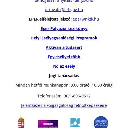
tamogatasiranyitas@tef.gov.hu
utravalo@tef.gov.hu
EPER elfelejtett jelszó:
eper@nktk.hu
Eper Pályázói kézikönyv
Helyi Esélyegyenlőségi Programok
Aktívan a tudásért
Egy eséllyel több
Nő az esély
Jogi tanácsadás
Minden hétfői munkanapon: 8.00 órától 10.00 óráig
Telefonszám: 06/1-896-9512
Jelentkezés a Főigazgatóság felnőttképzéseire