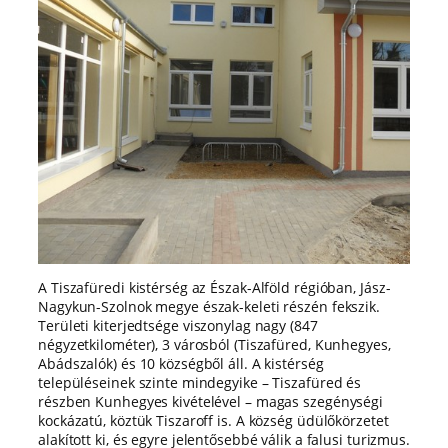
A Tiszafüredi kistérség az Észak-Alföld régióban, Jász-
Nagykun-Szolnok megye észak-keleti részén fekszik.
Területi kiterjedtsége viszonylag nagy (847
négyzetkilométer), 3 városból (Tiszafüred, Kunhegyes,
Abádszalók) és 10 községből áll. A kistérség
településeinek szinte mindegyike – Tiszafüred és
részben Kunhegyes kivételével – magas szegénységi
kockázatú, köztük Tiszaroff is. A község üdülőkörzetet
alakított ki, és egyre jelentősebbé válik a falusi turizmus.