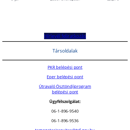
Hírlevél feliratkozás
Társoldalak
PKR belépési pont
Eper belépési pont
Útravaló Ösztöndíjprogram
belépési pont
Ügyfélszolgálat:
06-1-896-9540
06-1-896-9536