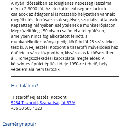
A nyári időszakban az ideiglenes népesség létszáma
eléri a 2-3000 főt. Az etnikai kisebbséghez tartozó
családok az átlagosnál is rosszabb helyzetben vannak:
megélhetési forrásaik csak segélyek, szociális juttatások.
Képzettség hiányában esélytelenek a munkaerőpiacon.
Megközelítőleg 150 olyan család él a településen,
amelyben nincs foglalkoztatott felnőtt, a
munkanélküliek aránya pedig körülbelül 28 százalékot
tesz ki. A Fejlesztési Központ a tiszaroffi művelődési ház
épülete a városközpontban, kisvárosias lakóövezetben
áll. Tömegközlekedési kapcsolatai megfelelőek. A
kétszintes épület építési ideje 1950-re tehető, helyi
védelem alá nem tartozik.
Hol találom?
Tiszaroff Fejlesztési Központ
5234 Tiszaroff, Szabadság út 37/A
+36 30 505 1323
Eseménynaptár