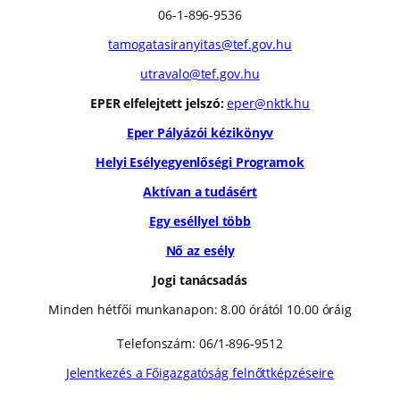
06-1-896-9536
tamogatasiranyitas@tef.gov.hu
utravalo@tef.gov.hu
EPER elfelejtett jelszó:
eper@nktk.hu
Eper Pályázói kézikönyv
Helyi Esélyegyenlőségi Programok
Aktívan a tudásért
Egy eséllyel több
Nő az esély
Jogi tanácsadás
Minden hétfői munkanapon: 8.00 órától 10.00 óráig
Telefonszám: 06/1-896-9512
Jelentkezés a Főigazgatóság felnőttképzéseire