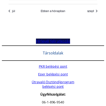
Hírlevél feliratkozás
Társoldalak
PKR belépési pont
Eper belépési pont
Útravaló Ösztöndíjprogram
belépési pont
Ügyfélszolgálat:
06-1-896-9540