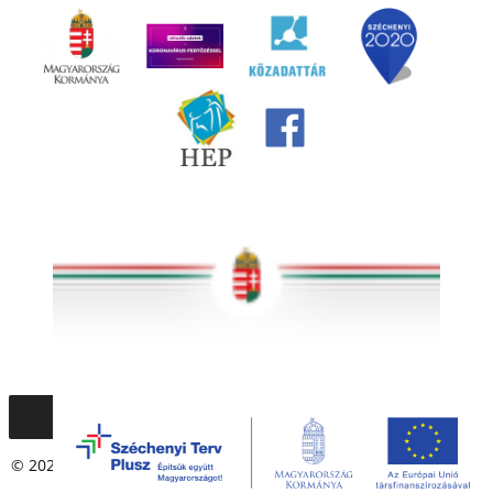
© 2020 – 2021 Társadalmi Esélyteremtési Főigazgatóság. Minden
jog fenntartva.