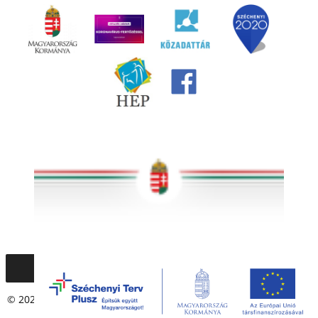
© 2020 – 2021 Társadalmi Esélyteremtési Főigazgatóság. Minden
jog fenntartva.