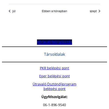
Hírlevél feliratkozás
Társoldalak
PKR belépési pont
Eper belépési pont
Útravaló Ösztöndíjprogram
belépési pont
Ügyfélszolgálat:
06-1-896-9540