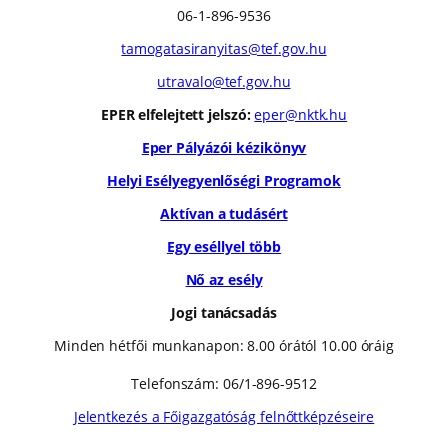
06-1-896-9536
tamogatasiranyitas@tef.gov.hu
utravalo@tef.gov.hu
EPER elfelejtett jelszó:
eper@nktk.hu
Eper Pályázói kézikönyv
Helyi Esélyegyenlőségi Programok
Aktívan a tudásért
Egy eséllyel több
Nő az esély
Jogi tanácsadás
Minden hétfői munkanapon: 8.00 órától 10.00 óráig
Telefonszám: 06/1-896-9512
Jelentkezés a Főigazgatóság felnőttképzéseire