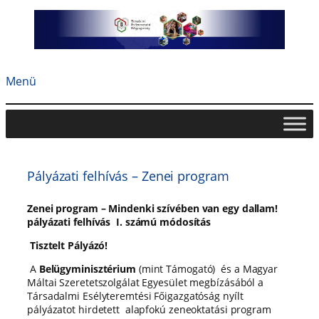
Ugrás
a
tartalomhoz
Menü
Pályázati felhívás – Zenei program
Zenei program – Mindenki szívében van egy dallam!
pályázati felhívás I. számú módosítás
Tisztelt Pályázó!
A
Belügyminisztérium
(mint Támogató) és a Magyar
Máltai Szeretetszolgálat Egyesület megbízásából a
Társadalmi Esélyteremtési Főigazgatóság nyílt
pályázatot hirdetett alapfokú zeneoktatási program