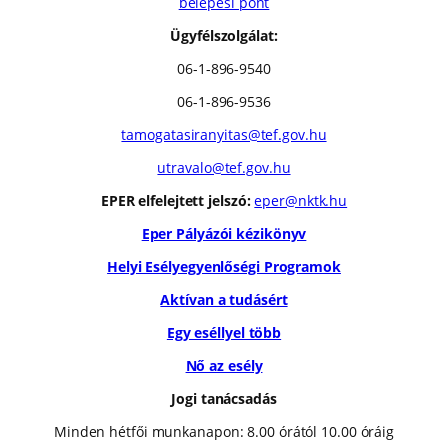
belépési pont
Ügyfélszolgálat:
06-1-896-9540
06-1-896-9536
tamogatasiranyitas@tef.gov.hu
utravalo@tef.gov.hu
EPER elfelejtett jelszó:
eper@nktk.hu
Eper Pályázói kézikönyv
Helyi Esélyegyenlőségi Programok
Aktívan a tudásért
Egy eséllyel több
Nő az esély
Jogi tanácsadás
Minden hétfői munkanapon: 8.00 órától 10.00 óráig