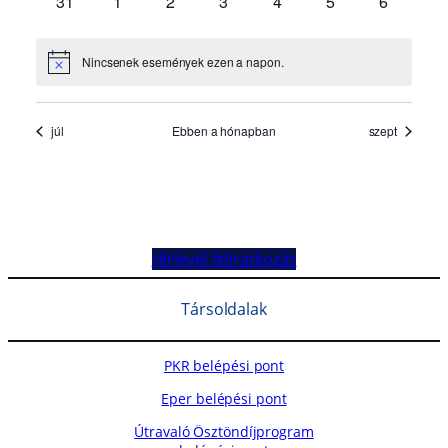
Hírlevél feliratkozás
Társoldalak
PKR belépési pont
Eper belépési pont
Útravaló Ösztöndíjprogram