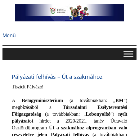
Ugrás
a
tartalomhoz
Menü
Pályázati felhívás – Út a szakmához
Tisztelt Pályázó!
A
Belügyminisztérium
(a továbbiakban: „
BM
”)
megbízásából a
Társadalmi Esélyteremtési
Főigazgatóság
(a továbbiakban: „
Lebonyolító
”)
nyílt
pályázatot
hirdet a 2020/2021. tanév Útravaló
Ösztöndíjprogram
Út a szakmához alprogramban való
részvételre jelen Pályázati felhívás
(a továbbiakban
: