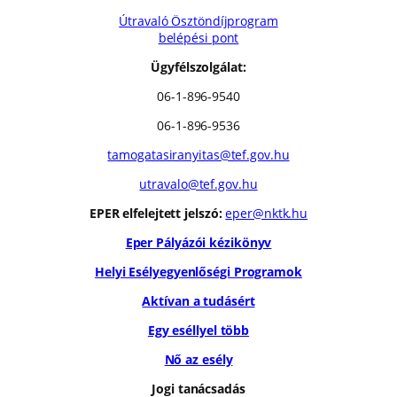
Útravaló Ösztöndíjprogram
belépési pont
Ügyfélszolgálat:
06-1-896-9540
06-1-896-9536
tamogatasiranyitas@tef.gov.hu
utravalo@tef.gov.hu
EPER elfelejtett jelszó:
eper@nktk.hu
Eper Pályázói kézikönyv
Helyi Esélyegyenlőségi Programok
Aktívan a tudásért
Egy eséllyel több
Nő az esély
Jogi tanácsadás