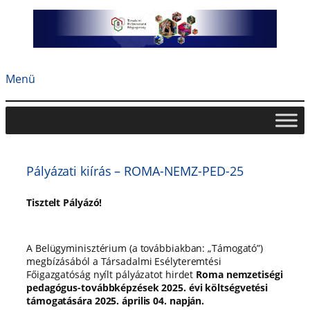
Ugrás
a
tartalomhoz
Menü
Pályázati kiírás – ROMA-NEMZ-PED-25
Tisztelt Pályázó!
A Belügyminisztérium (a továbbiakban: „Támogató”)
megbízásából a Társadalmi Esélyteremtési
Főigazgatóság nyílt pályázatot hirdet
Roma nemzetiségi
pedagógus-továbbképzések 2025. évi költségvetési
támogatására 2025. április 04. napján.