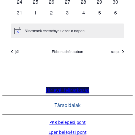
Hírlevél feliratkozás
Társoldalak
PKR belépési pont
Eper belépési pont