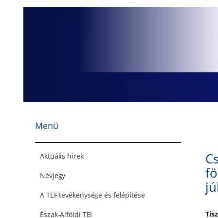
Ugrás
a
tartalomhoz
Menü
Cs
Aktuális hírek
fö
Névjegy
jú
A TEF tevékenysége és felépítése
Tisz
Észak-Alföldi TEI