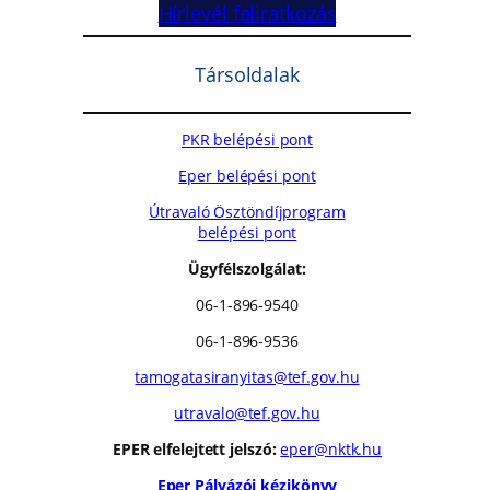
Hírlevél feliratkozás
Társoldalak
PKR belépési pont
Eper belépési pont
Útravaló Ösztöndíjprogram
belépési pont
Ügyfélszolgálat:
06-1-896-9540
06-1-896-9536
tamogatasiranyitas@tef.gov.hu
utravalo@tef.gov.hu
EPER elfelejtett jelszó:
eper@nktk.hu
Eper Pályázói kézikönyv