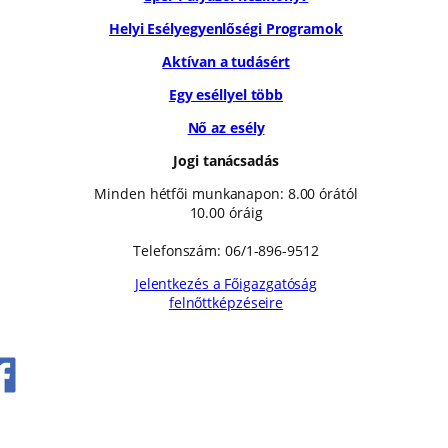
Helyi Esélyegyenlőségi Programok
Aktívan a tudásért
Egy eséllyel több
Nő az esély
Jogi tanácsadás
Minden hétfői munkanapon: 8.00 órától
10.00 óráig
Telefonszám: 06/1-896-9512
Jelentkezés a Főigazgatóság
felnőttképzéseire