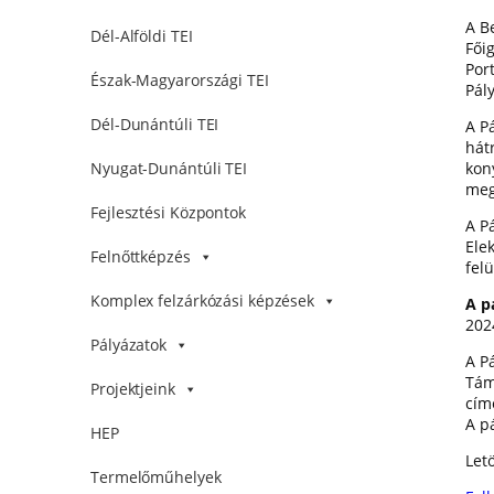
A B
Dél-Alföldi TEI
Főig
Por
Észak-Magyarországi TEI
Pál
Dél-Dunántúli TEI
A Pá
hát
kon
Nyugat-Dunántúli TEI
meg
Fejlesztési Központok
A Pá
Ele
Felnőttképzés
felü
Komplex felzárkózási képzések
A p
202
Pályázatok
A P
Tám
Projektjeink
cím
A p
HEP
Letö
Termelőműhelyek