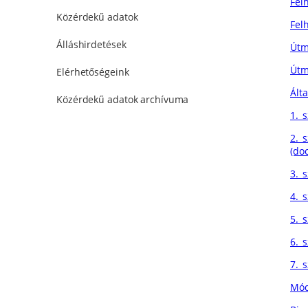
Fel
Közérdekű adatok
Fel
Álláshirdetések
Útm
Útm
Elérhetőségeink
Álta
Közérdekű adatok archívuma
1._
2._
(doc
3._
4._s
5._s
6._
7._
Mód