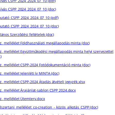
hívás CSPP_2024_2024_07_10 (pdf)
hívás CSPP_2024_2024_07_10 (doc)
utató_CSPP_2024_2024_07_10 (pdf)
utató_CSPP_2024_2024_07_10 (doc)
lános Szerződési feltételek (doc)
sz._melléklet Földhasználati megállapodás minta (doc)
sz._melléklet Együttműkodési megállapodás minta helyi szervezettel
)
sz._melléklet CSPP-2024 Fotódokumentáció minta (doc)
z._melléklet Jelenléti ív MINTA (doc)
z._melléklet CSPP-2024 Átadás átvételi jegyzék.xlsx
sz._melléklet Árajánlat-sablon CSPP 2024.docx
sz._melléklet Ütemterv.docx
szertani_melléklet_co-creation_-_közös_alkotás_CSPP (doc)