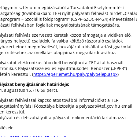
elügyminisztérium megbízásából a Társadalmi Esélyteremtési
azgatóság (továbbiakban: TEF) nyílt pályázati felhívást hirdet „Csalá
taprogram – Szociális földprogram” (CSPP-SZOC-FP-24) elnevezéssel 
yázati felhívásban foglaltak megvalósításának támogatására.
lyázati felhívás szervezett keretek között támogatja a vidéken élő,
rányos helyzetű családok, falvakba költöző rászoruló családok
yhakertjeinek megművelését, hozzájárul a kisállattartási gyakorlat
erősítéséhez, az önellátás alapjainak megszilárdításához.
lyázatot elektronikus úton kell benyújtani a TEF által használt
ktronikus Pályázatkezelési és Együttműködési Rendszer („EPER”)
letén keresztül. (
https://eper.emet.hu/paly/palybelep.aspx
)
ályázat benyújtásának határideje:
4. augusztus 15. (16:59 perc).
ályázati felhívással kapcsolatos további információkat a TEF
ogatásirányítási Főosztálya biztosítja a palyazat@tef.gov.hu email
en keresztül.
ályázat részletszabályait a pályázati dokumentáció tartalmazza.
ltések: